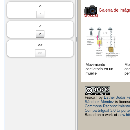
^
^
>
>
>>
>>