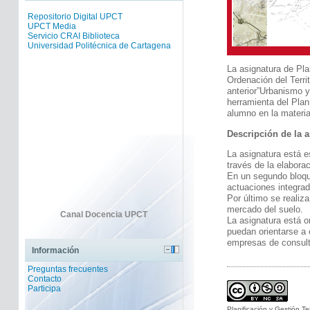
Repositorio Digital UPCT
UPCT Media
Servicio CRAI Biblioteca
Universidad Politécnica de Cartagena
La asignatura de Pla
Ordenación del Terri
anterior”Urbanismo y 
herramienta del Plan
alumno en la materia
Descripción de la 
La asignatura está es
través de la elabora
En un segundo bloque
actuaciones integrad
Por último se realiz
mercado del suelo.
Canal Docencia UPCT
La asignatura está o
puedan orientarse a 
empresas de consulto
Información
Preguntas frecuentes
Contacto
Participa
Planificación y Gestión Terr