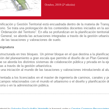
Octubre, 2019 (2ª edición)
nificación y Gestión Territorial está encuadrada dentro de la materia de Tran
torio. Se trata una prolongación de los contenidos docentes iniciados en la as
Ordenación del Territorio”. En ella se profundizan en la planificación territoria
 General, se aborda las actuaciones integradas a través de la gestión urbaníst
 de las tasaciones y valoraciones de suelo.
asignatura
tructurada en tres bloques. Un primer bloque en el que destina a la planificació
ción del planeamiento a gran escala que permite el diseño de un Plan General
 se aborda los distintos sistemas de colaboración pública y privada en la ej
as a través de la gestión urbanística.
a una iniciación al mundo de las tasaciones y valoraciones introduciendo al al
rientada a los licenciados en el master de ingeniería de caminos, canales y p
campos relacionados con el mundo el urbanismo o el diseño y planificación de
ría o en la administración pública.
itorial
by
Salvador García-Ayllón Veintimilla
is licensed under a
Creative Commons Reconocimien