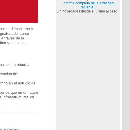
Informe completo de la actividad
reciente...
Sin novedades desde el último acceso
sportes, Urbanismo y
ignatura del curso
l a través de la
ica y se inicia al
n del territorio a
.
ecución de
umno en el estudio del
uertos que en un futuro
 infraestructuras en
to-NoComercial-