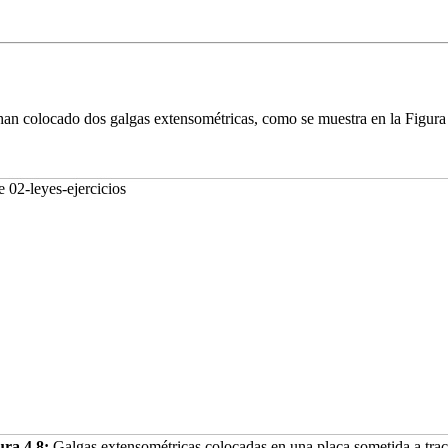
han colocado dos galgas extensométricas, como se muestra en la Figur
ura 4.8:
Galgas extensométricas colocadas en una placa sometida a tra