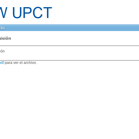
cto
isión
ión
df
para ver el archivo.