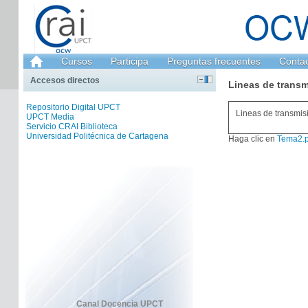
Cursos
Participa
Preguntas frecuentes
Conta
Accesos directos
Lineas de transm
Repositorio Digital UPCT
Lineas de transmis
UPCT Media
Servicio CRAI Biblioteca
Universidad Politécnica de Cartagena
Haga clic en
Tema2.p
Canal Docencia UPCT