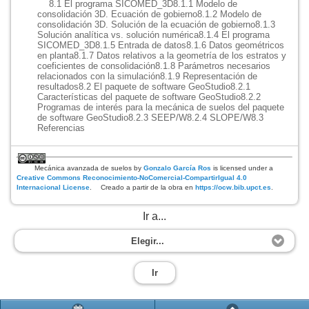
8.1 El programa SICOMED_3D
8.1.1 Modelo de
consolidación 3D. Ecuación de gobierno
8.1.2 Modelo de
consolidación 3D. Solución de la ecuación de gobierno
8.1.3
Solución analítica vs. solución numérica
8.1.4 El programa
SICOMED_3D
8.1.5 Entrada de datos
8.1.6 Datos geométricos
en planta
8.1.7 Datos relativos a la geometría de los estratos y
coeficientes de consolidación
8.1.8 Parámetros necesarios
relacionados con la simulación
8.1.9 Representación de
resultados
8.2 El paquete de software GeoStudio
8.2.1
Características del paquete de software GeoStudio
8.2.2
Programas de interés para la mecánica de suelos del paquete
de software GeoStudio
8.2.3 SEEP/W
8.2.4 SLOPE/W
8.3
Referencias
Mecánica avanzada de suelos
by
Gonzalo García Ros
is licensed under a
Creative Commons Reconocimiento-NoComercial-CompartirIgual 4.0
Internacional License
.
Creado a partir de la obra en
https://ocw.bib.upct.es
.
Ir a...
Elegir...
Ir