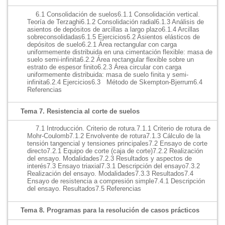
6.1 Consolidación de suelos
6.1.1 Consolidación vertical.
Teoría de Terzaghi
6.1.2 Consolidación radial
6.1.3 Análisis de
asientos de depósitos de arcillas a largo plazo
6.1.4 Arcillas
sobreconsolidadas
6.1.5 Ejercicios
6.2 Asientos elásticos de
depósitos de suelo
6.2.1 Área rectangular con carga
uniformemente distribuida en una cimentación flexible: masa de
suelo semi‐infinita
6.2.2 Área rectangular flexible sobre un
estrato de espesor finito
6.2.3 Área circular con carga
uniformemente distribuida: masa de suelo finita y semi‐
infinita
6.2.4 Ejercicios
6.3 Método de Skempton-Bjerrum
6.4
Referencias
Tema 7. Resistencia al corte de suelos
7.1 Introducción. Criterio de rotura.
7.1.1 Criterio de rotura de
Mohr-Coulomb
7.1.2 Envolvente de rotura
7.1.3 Cálculo de la
tensión tangencial y tensiones principales
7.2 Ensayo de corte
directo
7.2.1 Equipo de corte (caja de corte)
7.2.2 Realización
del ensayo. Modalidades
7.2.3 Resultados y aspectos de
interés
7.3 Ensayo triaxial
7.3.1 Descripción del ensayo
7.3.2
Realización del ensayo. Modalidades
7.3.3 Resultados
7.4
Ensayo de resistencia a compresión simple
7.4.1 Descripción
del ensayo. Resultados
7.5 Referencias
Tema 8. Programas para la resolución de casos prácticos