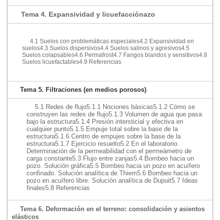
Tema 4. Expansividad y licuefacciónazo
4.1 Suelos con problemáticas especiales
4.2 Expansividad en
suelos
4.3 Suelos dispersivos
4.4 Suelos salinos y agresivos
4.5
Suelos colapsables
4.6 Permafrost
4.7 Fangos blandos y sensitivos
4.8
Suelos licuefactables
4.9 Referencias
Tema 5. Filtraciones (en medios porosos)
5.1 Redes de flujo
5.1.1 Nociones básicas
5.1.2 Cómo se
construyen las redes de flujo
5.1.3 Volumen de agua que pasa
bajo la estructura
5.1.4 Presión intersticial y efectiva en
cualquier punto
5.1.5 Empuje total sobre la base de la
estructura
5.1.6 Centro de empujes sobre la base de la
estructura
5.1.7 Ejercicio resuelto
5.2 En el laboratorio.
Determinación de la permeabilidad con el permeámetro de
carga constante
5.3 Flujo entre zanjas
5.4 Bombeo hacia un
pozo. Solución gráfica
5.5 Bombeo hacia un pozo en acuífero
confinado. Solución analítica de Thiem
5.6 Bombeo hacia un
pozo en acuífero libre. Solución analítica de Dupuit
5.7 Ideas
finales
5.8 Referencias
Tema 6. Deformación en el terreno: consolidación y asientos
elásticos