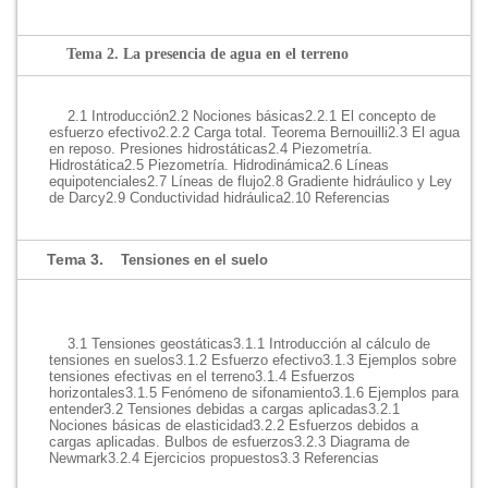
Tema 2. La presencia de agua en el terreno
2.1 Introducción
2.2 Nociones básicas
2.2.1 El concepto de
esfuerzo efectivo
2.2.2 Carga total. Teorema Bernouilli
2.3 El agua
en reposo. Presiones hidrostáticas
2.4 Piezometría.
Hidrostática
2.5 Piezometría. Hidrodinámica
2.6 Líneas
equipotenciales
2.7 Líneas de flujo
2.8 Gradiente hidráulico y Ley
de Darcy
2.9 Conductividad hidráulica
2.10 Referencias
Tema 3.
Tensiones en el suelo
3.1 Tensiones geostáticas
3.1.1 Introducción al cálculo de
tensiones en suelos
3.1.2 Esfuerzo efectivo
3.1.3 Ejemplos sobre
tensiones efectivas en el terreno
3.1.4 Esfuerzos
horizontales
3.1.5 Fenómeno de sifonamiento
3.1.6 Ejemplos para
entender
3.2 Tensiones debidas a cargas aplicadas
3.2.1
Nociones básicas de elasticidad
3.2.2 Esfuerzos debidos a
cargas aplicadas. Bulbos de esfuerzos
3.2.3 Diagrama de
Newmark
3.2.4 Ejercicios propuestos
3.3 Referencias