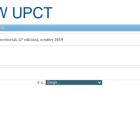
cto
rritorial, (2ª edición), octubre 2019
Ir a...