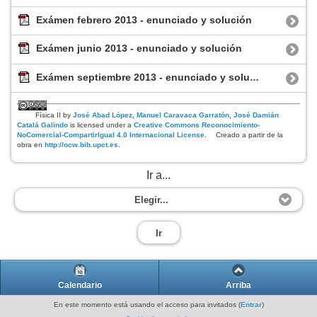
Exámen febrero 2013 - enunciado y solución
Exámen junio 2013 - enunciado y solución
Exámen septiembre 2013 - enunciado y solución
Física II
by
José Abad López, Manuel Caravaca Garratón, José Damián
Catalá Galindo
is licensed under a
Creative Commons Reconocimiento-
NoComercial-CompartirIgual 4.0 Internacional License
.
Creado a partir de la
obra en
http://ocw.bib.upct.es
.
Ir a...
Elegir...
Ir
Calendario
Arriba
En este momento está usando el acceso para invitados (
Entrar
)