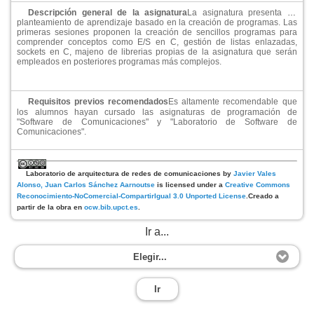
Descripción general de la asignatura
La asignatura presenta un
planteamiento de aprendizaje basado en la creación de programas. Las
primeras sesiones proponen la creación de sencillos programas para
comprender conceptos como E/S en C, gestión de listas enlazadas,
sockets en C, majeno de librerias propias de la asignatura que serán
empleados en posteriores programas más complejos.
Requisitos previos recomendados
Es altamente recomendable que
los alumnos hayan cursado las asignaturas de programación de
"Software de Comunicaciones" y "Laboratorio de Software de
Comunicaciones".
Laboratorio de arquitectura de redes de comunicaciones
by
Javier Vales
Alonso, Juan Carlos Sánchez Aarnoutse
is licensed under a
Creative Commons
Reconocimiento-NoComercial-CompartirIgual 3.0 Unported License
.
Creado a
partir de la obra en
ocw.bib.upct.es
.
Ir a...
Elegir...
Ir