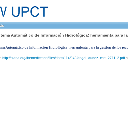
cto
stema Automático de Información Hidrológica: herramienta para la 
ma Automático de Información Hidrológica: herramienta para la gestión de los recur
ce
http://crana.org/themed/crana/files/docs/114/043/angel_aunez_che_271112.pdf
pa