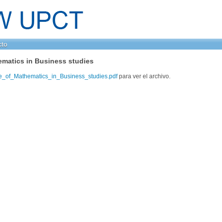
cto
ematics in Business studies
e_of_Mathematics_in_Business_studies.pdf
para ver el archivo.