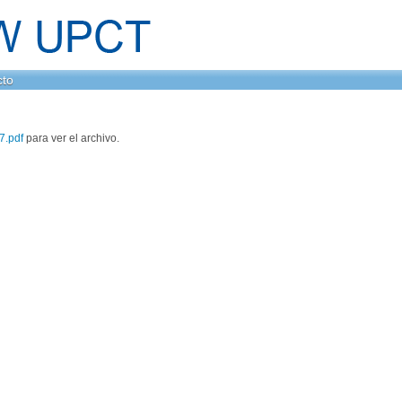
cto
7.pdf
para ver el archivo.