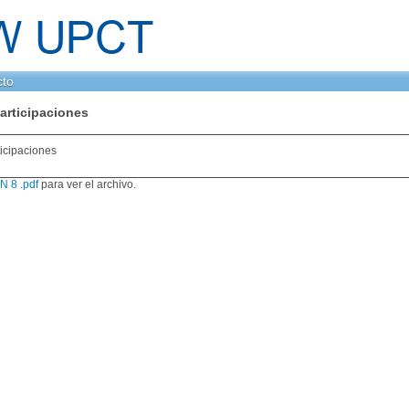
cto
articipaciones
ticipaciones
 8 .pdf
para ver el archivo.