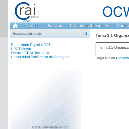
Cursos
Participa
Preguntas frecuentes
Conta
Accesos directos
Tema 2.1 Organi
Repositorio Digital UPCT
Tema 2.1-Organiza
UPCT Media
Servicio CRAI Biblioteca
Universidad Politécnica de Cartagena
Haga clic en
Present
Canal Docencia UPCT