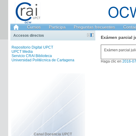
Cursos
Participa
Preguntas frecuentes
Conta
Accesos directos
Exámen parcial j
Repositorio Digital UPCT
Exámen parcial jul
UPCT Media
Servicio CRAI Biblioteca
Universidad Politécnica de Cartagena
Haga clic en
2016-0
Canal Docencia UPCT