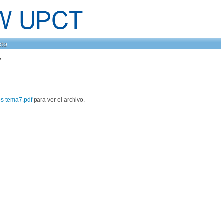
cto
7
os tema7.pdf
para ver el archivo.