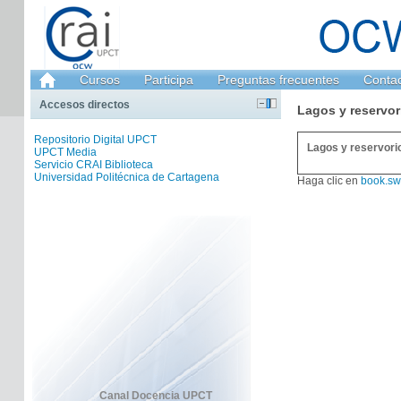
Cursos
Participa
Preguntas frecuentes
Conta
Accesos directos
Lagos y reservor
Repositorio Digital UPCT
Lagos y reservori
UPCT Media
Servicio CRAI Biblioteca
Universidad Politécnica de Cartagena
Haga clic en
book.sw
Canal Docencia UPCT