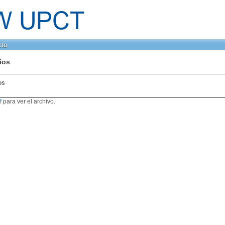
cto
ios
os
f
para ver el archivo.