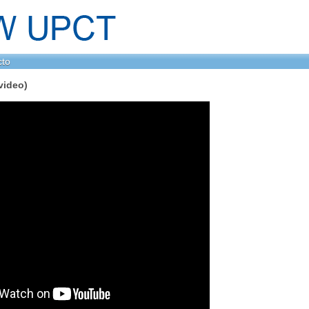
cto
(video)