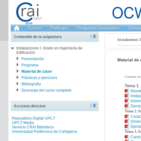
Cursos
Participa
Preguntas frecuentes
Conta
Contenido de la asignatura
Instalaciones I
Instalaciones I. Grado en Ingeniería de
Edificación
Presentación
Material de 
Programa
Material de clase
Contiene los 
Prácticas y ejercicios
Bibliografía
Tema 1. 
Descarga del curso completo
Abaste
Insta
Dimen
Ejemp
Accesos directos
Tema 2. I
Carac
Repositorio Digital UPCT
Dimen
UPCT Media
Ejemp
Servicio CRAI Biblioteca
Universidad Politécnica de Cartagena
Tema 3. In
Caract