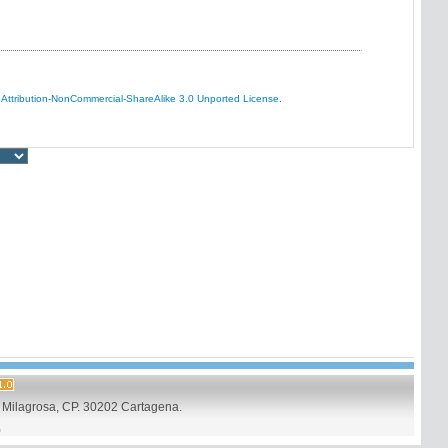
Attribution-NonCommercial-ShareAlike 3.0 Unported License
.
Milagrosa, CP. 30202 Cartagena.
)