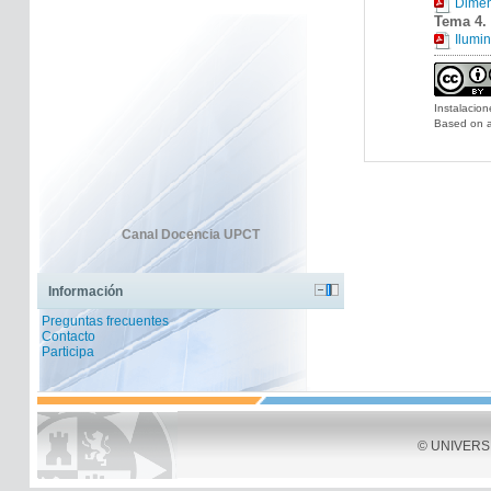
Dimen
Tema 4. 
Ilumin
Instalacion
Based on a
Canal Docencia UPCT
Información
Preguntas frecuentes
Contacto
Participa
© UNIVERSID