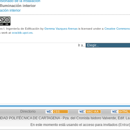
sionado de la instalación
Iluminación interior
ación interior
es I. Ingeniería de Edificación
by
Gemma Vazquez Arenas
is licensed under a
Creative Commons 
 work at
ocw.bib.upct.es
.
Ir a...
Directorio
AD POLITÉCNICA DE CARTAGENA - Pza. del Cronista Isidoro Valverde, Edif. La 
En este momento está usando el acceso para invitados (
Entrar