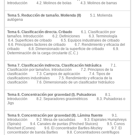
Introducción
4.2. Molinos de bolas
4.3. Molinos de barras
Tema 5. Reducción de tamaño. Molienda (II)
5.1. Molienda
autógena
Tema 6. Clasificación directa. Cribado
6.1. Clasificación por
tamaños. Introducción
6.2. Definiciones
6.3. Terminología
6.4. Superficies de cribado
6.5. Equipos industriales de cribado
6.6. Principales factores de cribado
6.7. Rendimiento y eficacia del
cribado
6.8. Dimensionado de la superficie de cribado
6.9.
Determinación de la carga circulante (C.C.)
Tema 7. Clasificación indirecta. Clasificación hidráulica
7.1.
Clasificación por tamaños. Introducción
7.2. Principios de la
clasificación
7.3. Campos de aplicación
7.4. Tipos de
clasificadores industriales
7.5. Rendimiento y eficacia de la
clasificación
7.6. Dimensionado de un clasificador hidráulico
Tema 8. Concentración por gravedad (I). Pulsadoras
8.1.
Introducción
8.2. Separadores gravimétricos
8.3. Pulsadoras o
Jigs
Tema 9. Concentración por gravedad (II). Lámina fluente
9.1.
Introducción
9.2. Mesa de sacudidas
9.3. Espirales Humphreys
(Spirals)
9.4. Canales de puntas (Pinched Sluices)
9.5. Conos
Reichert (Cones)
9.6. El concentrador Bartles-Mozley
9.7. El
concentrador de banda Bartles
9.8. Concentradores centrífugos