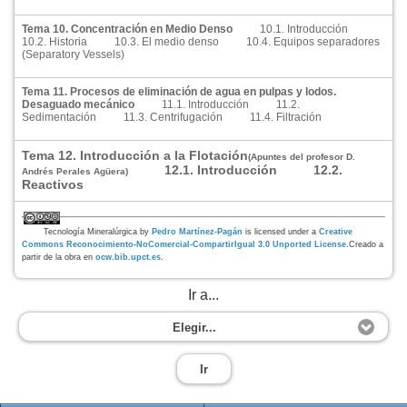
Tema 10. Concentración en Medio Denso
10.1. Introducción
10.2. Historia
10.3. El medio denso
10.4. Equipos separadores
(Separatory Vessels)
Tema 11. Procesos de eliminación de agua en pulpas y lodos.
Desaguado mecánico
11.1. Introducción
11.2.
Sedimentación
11.3. Centrifugación
11.4. Filtración
Tema 12. Introducción a la Flotación
(Apuntes del profesor D.
12.1. Introducción
12.2.
Andrés Perales Agüera)
Reactivos
Tecnología Mineralúrgica
by
Pedro Martínez-Pagán
is licensed under a
Creative
Commons Reconocimiento-NoComercial-CompartirIgual 3.0 Unported License
.Creado a
partir de la obra en
ocw.bib.upct.es
.
Ir a...
Elegir...
Ir