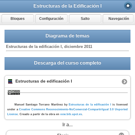
Estructuras de la Edificación I
Bloques
Configuración
Salto
Navegación
Diagrama de temas
Estructuras de la edificación I, diciembre 2011
Descarga del curso completo
Estructuras de edificación I
Manuel Santiago Torrano Martínez
by
Estructuras de la edificación I
is licensed
under a
Creative Commons Reconocimiento-NoComercial-CompartirIgual 3.0 Unported
License
. Creado a partir de la obra en
ocw.bib.upct.es
.
Ir a...