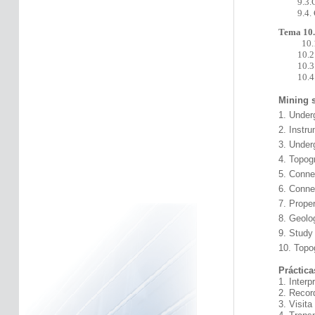
9.3.
9.4. Con
Tema 10.
10.
10.2. Tr
10.3. Re
10.4
Mining 
1. Under
2.
Instru
3.
Under
4.
Topogr
5.
Connec
6.
Conne
7.
Proper
8.
Geolog
9
.
Study 
10.
Topog
Práctica
1. Interp
2. Recor
3.
Visita