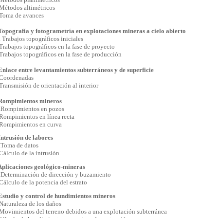
todos altimétricos
ma de avances
Topografía y fotogrametría en explotaciones mineras a cielo abierto
. Trabajos topográficos iniciales
bajos topográficos en la fase de proyecto
bajos topográficos en la fase de producción
nlace entre levantamientos subterráneos y de superficie
oordenadas
nsmisión de orientación al interior
Rompimientos mineros
.Rompimientos en pozos
pimientos en línea recta
mpimientos en curva
ntrusión de labores
.Toma de datos
culo de la intrusión
Aplicaciones geológico-mineras
.Determinación de dirección y buzamiento
culo de la potencia del estrato
Estudio y control de hundimientos mineros
uraleza de los daños
imientos del terreno debidos a una explotación subterránea