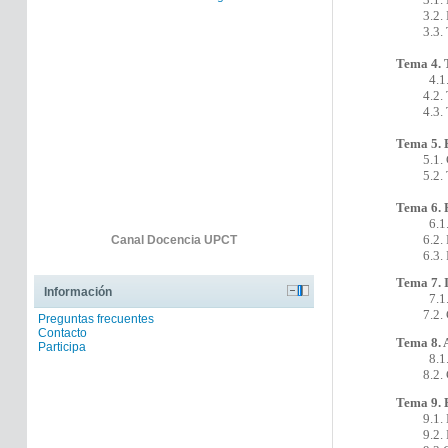
3.2. Mé
3.3. To
Tema 4. 
4.1
4.2. Tra
4.3. Tra
Tema 5. E
5.1. C
5.2. Tra
Tema 6. 
6.1
6.2. Rom
Canal Docencia UPCT
6.3. Ro
Tema 7. I
Información
7.1
7.2. Cál
Preguntas frecuentes
Contacto
Tema 8. 
Participa
8.1
8.2. Cál
Tema 9. 
9.1. Nat
9.2. Mov