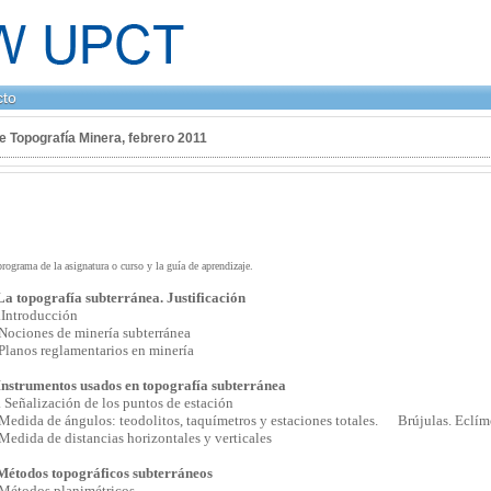
cto
e Topografía Minera, febrero 2011
rograma de la asignatura o curso y la guía de aprendizaje.
a topografía subterránea. Justificación
.Introducción
iones de minería subterránea
nos reglamentarios en minería
Instrumentos usados en topografía subterránea
. Señalización de los puntos de estación
ida de ángulos: teodolitos, taquímetros y estaciones totales. Brújulas. Eclím
ida de distancias horizontales y verticales
Métodos topográficos subterráneos
Métodos planimétricos