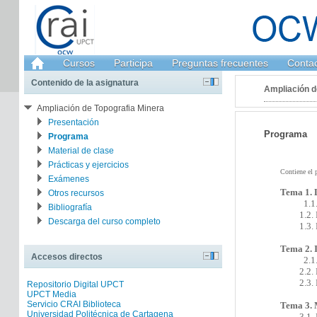
Cursos
Participa
Preguntas frecuentes
Conta
Contenido de la asignatura
Ampliación d
Ampliación de Topografia Minera
Presentación
Programa
Programa
Material de clase
Prácticas y ejercicios
Contiene el p
Exámenes
Tema 1. L
Otros recursos
1.1
Bibliografía
1.2. Noc
Descarga del curso completo
1.3. Pla
Tema 2. 
Accesos directos
2.1
2.2. Med
2.3. Med
Repositorio Digital UPCT
UPCT Media
Servicio CRAI Biblioteca
Tema 3. 
Universidad Politécnica de Cartagena
3.1.