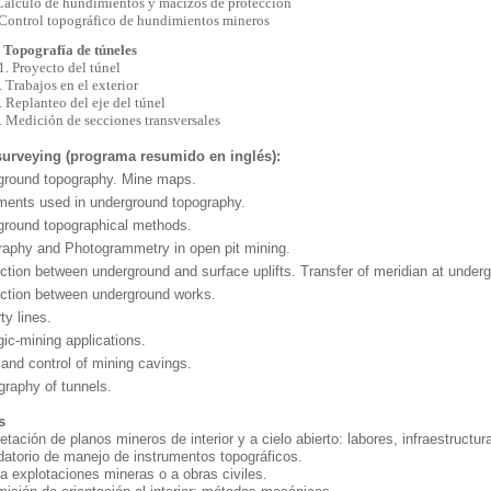
Cálculo de hundimientos y macizos de protección
trol topográfico de hundimientos mineros
 Topografía de túneles
1. Proyecto del túnel
abajos en el exterior
planteo del eje del túnel
.
Medición de secciones transversales
surveying (programa resumido en inglés):
ground topography. Mine maps.
ments used in underground topography.
ground topographical methods.
aphy and Photogrammetry in open pit mining.
tion between underground and surface uplifts. Transfer of meridian at under
ction between underground works.
ty lines.
ic-mining applications.
and control of mining cavings.
raphy of tunnels.
s
retación de planos mineros de interior y a cielo abierto: labores, infraestructur
datorio de manejo de instrumentos topográficos.
 a explotaciones mineras o a obras civiles.