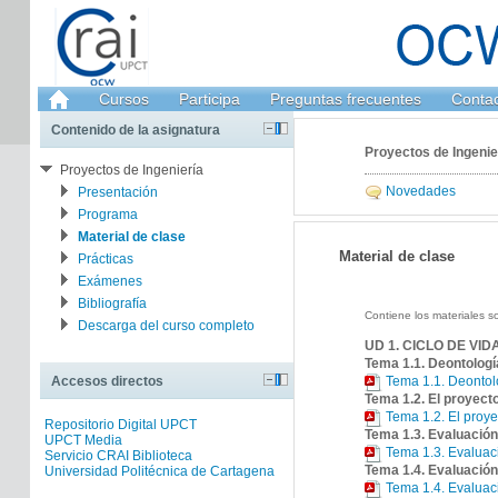
Cursos
Participa
Preguntas frecuentes
Conta
Contenido de la asignatura
Proyectos de Ingenie
Proyectos de Ingeniería
Novedades
Presentación
Programa
Material de clase
Material de clase
Prácticas
Exámenes
Bibliografía
Contiene los materiales so
Descarga del curso completo
UD 1. CICLO DE VI
Tema 1.1. Deontologí
Accesos directos
Tema 1.1. Deontol
Tema 1.2. El proyecto
Tema 1.2. El proye
Repositorio Digital UPCT
Tema 1.3. Evaluación
UPCT Media
Tema 1.3. Evaluac
Servicio CRAI Biblioteca
Tema 1.4. Evaluación
Universidad Politécnica de Cartagena
Tema 1.4. Evaluac