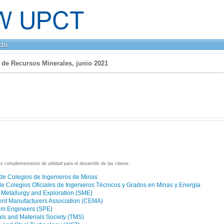
cto
o de Recursos Minerales
, junio 2021
s complementarios de utilidad para el desarrollo de las clases.
de Colegios de Ingenieros de Minas
e Colegios Oficiales de Ingenieros Técnicos y Grados en Minas y Energía
, Metallurgy and Exploration (SME)
nt Manufacturers Association (CEMA)
eum Engineers (SPE)
ls and Materials Society (TMS)