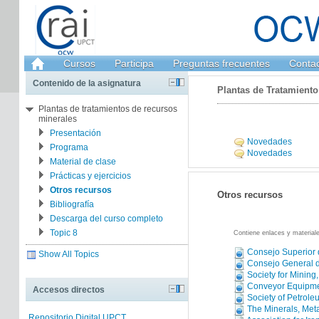
Cursos
Participa
Preguntas frecuentes
Conta
Contenido de la asignatura
Plantas de Tratamient
Plantas de tratamientos de recursos
minerales
Presentación
Novedades
Programa
Novedades
Material de clase
Prácticas y ejercicios
Otros recursos
Otros recursos
Bibliografía
Descarga del curso completo
Topic 8
Contiene enlaces y materiale
Consejo Superior 
Show All Topics
Consejo General d
Society for Mining
Conveyor Equipme
Accesos directos
Society of Petrol
The Minerals, Meta
Repositorio Digital UPCT