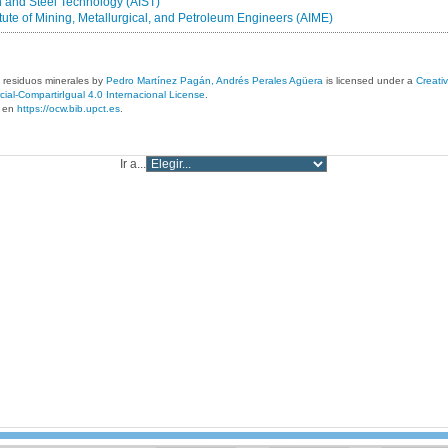
on and Steel Technology (AIST)
tute of Mining, Metallurgical, and Petroleum Engineers (AIME)
 residuos minerales
by
Pedro Martínez Pagán, Andrés Perales Agüera
is licensed under a
Creat
al-CompartirIgual 4.0 Internacional License
.
a en
https://ocw.bib.upct.es
.
Ir a...