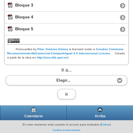
Bloque 3
Bloque 4
Bloque 5
Ferrocarriles
by
Pilar Jiménez Gómez
is licensed under a
Creative Commons
Reconocimiento-NoComercial-CompartirIgual 4.0 Internacional License
.
Creado
a partir de la obra en
http://ocw.bib.upct.es/
.
Ir a...
Elegir...
Ir
Calendario
Arriba
En este momento está usando el acceso para invitados (
Entrar
)
Cambiar al tema estándar