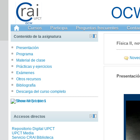
Cursos
Participa
Preguntas frecuentes
Conta
Contenido de la asignatura
Física II, n
Presentación
Programa
Nove
Material de clase
Prácticas y ejercicios
Exámenes
Presentació
Otros recursos
Bibliografìa
Descarga del curso completo
Show only topic
1
Accesos directos
Repositorio Digital UPCT
UPCT Media
Servicio CRAI Biblioteca