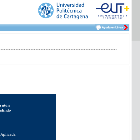
ratón
alindo
 Aplicada