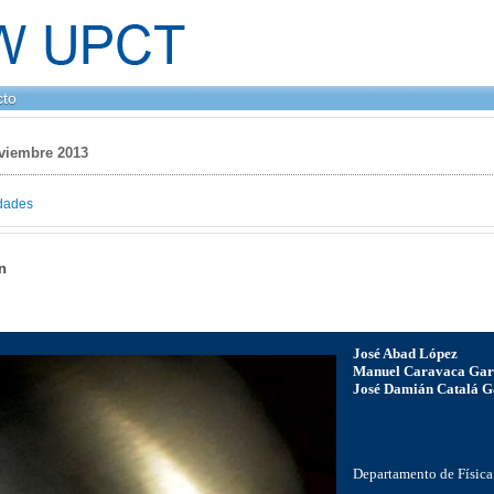
cto
oviembre 2013
dades
n
José Abad López
Manuel Caravaca Gar
José Damián Catalá G
Departamento de Física