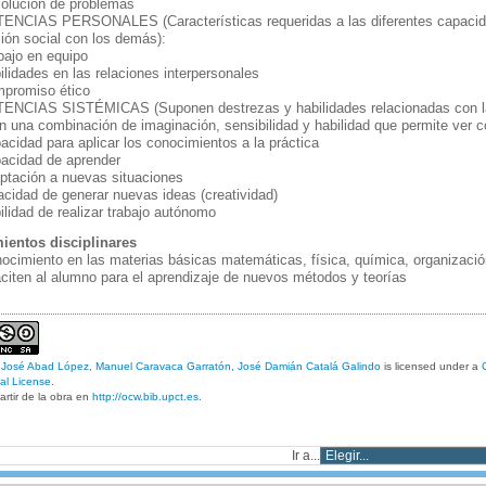
olución de problemas
CIAS PERSONALES (Características requeridas a las diferentes capacida
ción social con los demás):
bajo en equipo
ilidades en las relaciones interpersonales
promiso ético
CIAS SISTÉMICAS (Suponen destrezas y habilidades relacionadas con la c
n una combinación de imaginación, sensibilidad y habilidad que permite ver c
acidad para aplicar los conocimientos a la práctica
acidad de aprender
ptación a nuevas situaciones
cidad de generar nuevas ideas (creatividad)
ilidad de realizar trabajo autónomo
ientos disciplinares
ocimiento en las materias básicas matemáticas, física, química, organización
citen al alumno para el aprendizaje de nuevos métodos y teorías
y
José Abad López, Manuel Caravaca Garratón, José Damián Catalá Galindo
is licensed under a
al License
.
rtir de la obra en
http://ocw.bib.upct.es
.
Ir a...