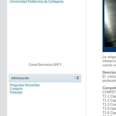
Universidad Politécnica de Cartagena
La asign
interacc
Canal Docencia UPCT
cursos s
Descripc
El conoc
Información
profesio
Preguntas frecuentes
Compete
Contacto
COMPETEN
Participa
T1.1 Cap
T1.2 Cap
T1.3 Com
T1.5 Hab
T1.6 Cap