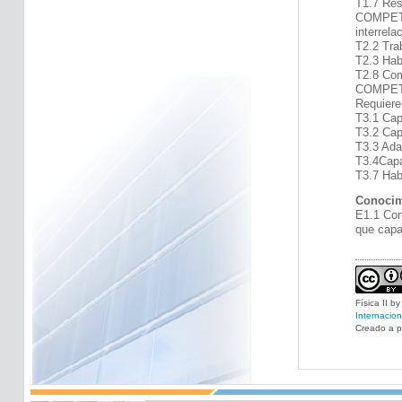
T1.7 Res
COMPETEN
interrela
T2.2 Tra
T2.3 Hab
T2.8 Com
COMPETEN
Requiere
T3.1 Cap
T3.2 Cap
T3.3 Ada
T3.4Capa
T3.7 Hab
Conocim
E1.1 Con
que capa
Física II
b
Internacion
Creado a pa