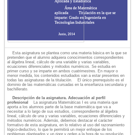
Aplicada y Estadística
Área de Matemática
aplicada
Titulación en la que se
imparte: Grado en Ingeniería en
Tecnologías Industriales
Junio, 2014
Esta asignatura se plantea como una materia básica en la que se
pretenden que el alumno adquiera conocimientos correspondientes
al álgebra lineal, cálculo de una variable y varias variables,
ecuaciones diferenciales y métodos numéricos. Se estudia en
primer curso y se imparte en ambos cuatrimestres. En mayor o
menor medida, los contenidos estudiados van a estar presentes en
todas las asignaturas de la titulación.
El único prerrequisito es el
dominio de las matemáticas cursadas en la enseñanza secundaria y
bachillerato.
Descripción de la asignatura. Adecuación al perfil
profesional
La asignatura Matemáticas I es una materia que
aporta a los alumnos parte de la base matemática que va a
necesitar a lo largo de sus estudios, correspondiente al álgebra
lineal, cálculo de una y varias variables, ecuaciones diferenciales y
métodos numéricos. Además, debemos destacar el carácter
formativo de esta asignatura, en lo relativo al uso del razonamiento
lógico-deductivo, lo que le permitirá un mejor enfoque de los
problemas planteados y un rigor y orden a la hora de su resolución.