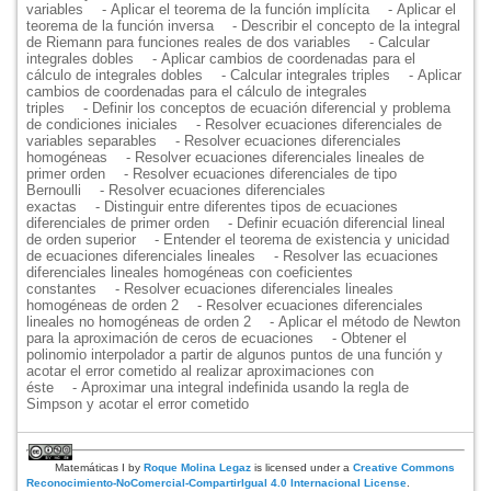
variables
- Aplicar el teorema de la función implícita
- Aplicar el
teorema de la función inversa
- Describir el concepto de la integral
de Riemann para funciones reales de dos variables
- Calcular
integrales dobles
- Aplicar cambios de coordenadas para el
cálculo de integrales dobles
- Calcular integrales triples
- Aplicar
cambios de coordenadas para el cálculo de integrales
triples
- Definir los conceptos de ecuación diferencial y problema
de condiciones iniciales
- Resolver ecuaciones diferenciales de
variables separables
- Resolver ecuaciones diferenciales
homogéneas
- Resolver ecuaciones diferenciales lineales de
primer orden
- Resolver ecuaciones diferenciales de tipo
Bernoulli
- Resolver ecuaciones diferenciales
exactas
- Distinguir entre diferentes tipos de ecuaciones
diferenciales de primer orden
- Definir ecuación diferencial lineal
de orden superior
- Entender el teorema de existencia y unicidad
de ecuaciones diferenciales lineales
- Resolver las ecuaciones
diferenciales lineales homogéneas con coeficientes
constantes
- Resolver ecuaciones diferenciales lineales
homogéneas de orden 2
- Resolver ecuaciones diferenciales
lineales no homogéneas de orden 2
- Aplicar el método de Newton
para la aproximación de ceros de ecuaciones
- Obtener el
polinomio interpolador a partir de algunos puntos de una función y
acotar el error cometido al realizar aproximaciones con
éste
- Aproximar una integral indefinida usando la regla de
Simpson y acotar el error cometido
Matemáticas I
by
Roque Molina Legaz
is licensed under a
Creative Commons
Reconocimiento-NoComercial-CompartirIgual 4.0 Internacional License
.