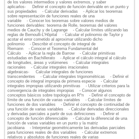
de los valores intermedios y valores extremos, y saber
aplicarlos
-
Definir el concepto de función derivable en un punto y
sus propiedades
- Calcular derivadas
- Aplicar los teoremas
sobre representación de funciones reales de una
variable
- Conocer los teoremas sobre valores medios de
funciones derivables: teorema de Rolle, teoremas del valores
medios de Cauchy y de Lagrange
- Calcular límites utilizando las
reglas de Bernoulli-L’Hôpital
- Calcular el polinomio de Taylor y
acotar el error cometido al aproximar utilizando dicho
polinomio
- Describir el concepto de integral de
Riemann
- Conocer el Teorema Fundamental del
Cálculo
- Aplicar la regla de Barrow
- Calcular primitivas
estudiadas en Bachillerato
- Aplicar el cálculo integral al cálculo
de longitudes, áreas y volúmenes
- Calcular integrales
racionales
- Calcular integrales irracionales
algebraicas
-
Calcular integrales de funciones
transcendentes
- Calcular integrales trigonométricas
- Definir el
concepto de integral impropia de primera especie
- Calcular
integrales impropias utilizando primitivas
- Utilizar criterios para la
convergencia de integrales impropias
- Conocer algunos
conceptos básicos sobre topología en R^n
- Definir el concepto de
límite de una función de varias variables
- Calcular límites de
funciones de dos variables
- Definir el concepto de continuidad de
una función de varias variables
- Calcular derivadas direccionales
y derivadas parciales a partir de sus definiciones
- Definir el
concepto de función diferenciable
- Calcular la diferencial de una
función de varias variables en un punto y la matriz
jacobiana
- Interpretar geométricamente las derivadas parciales
para funciones reales de dos variables
- Calcular extremos
relativos y absolutos de funciones reales de varias