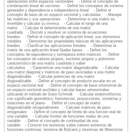
operaciones entre espacios vectoriales
- Definir el concepto de
combinación lineal de vectores
- Definir los conceptos de sistema
generador y dependencia e independencia lineal
- Definir el
concepto de base de un espacio vectorial y calcularlas
- Manejar
las matrices y sus operaciones
- Determinar si una matriz es
invertible y calcular su inversa
- Calcular el rango de una
matriz
- Calcular el determinante de una matriz
cuadrada
- Discutir y resolver un sistema de ecuaciones
lineales
- Definir el concepto de aplicación lineal, sus elementos
notables
- Demostrar las propiedades básicas de las aplicaciones
lineales
- Clasificar las aplicaciones lineales
- Determinar la
matriz de una aplicación lineal fijadas bases
- Definir los
conceptos de equivalencia y semejanza entre matrices
- Definir
los conceptos de valores propios, vectores propios y polinomio
característico de una matriz cuadrada y saber
calcularlos
- Caracterizar una matriz diagonalizable
- Calcular
una matriz diagonal y matrices de paso asociadas a una matriz
diagonalizable
- Calcular potencias de una matriz
diagonalizable
- Definir el concepto de producto escalar en un
espacio vectorial real
- Definir el concepto de base ortonormal de
un espacio vectorial euclídeo y calcular bases ortonormales
utilizando el método de Gram-Schmidt
- Calcular endomorfismos
con significado geométrico: homotecias, proyecciones, simetrías y
rotaciones en el plano
-
Definir el concepto de matriz
diagonalizable ortogonalmente
- Calcular matrices de paso
ortogonales
- Definir el concepto de límite de una función real de
una variable
- Calcular límites de funciones reales de una
variable
- Definir el concepto de continuidad de una
variable
- Conocer los teoremas sobre valores extremos de
funciones continuas: teorema de Bolzano y teoremas de Weierstras