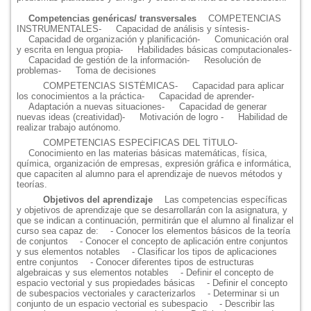
Competencias genéricas/ transversales
COMPETENCIAS
INSTRUMENTALES
-
Capacidad de análisis y síntesis
-
Capacidad de organización y planificación
-
Comunicación oral
y escrita en lengua propia
-
Habilidades básicas computacionales
-
Capacidad de gestión de la información
-
Resolución de
problemas
-
Toma de decisiones
COMPETENCIAS SISTÉMICAS
-
Capacidad para aplicar
los conocimientos a la práctica
-
Capacidad de aprender
-
Adaptación a nuevas situaciones
-
Capacidad de generar
nuevas ideas (creatividad)
-
Motivación de logro
-
Habilidad de
realizar trabajo autónomo.
COMPETENCIAS ESPECÍFICAS DEL TÍTULO
-
Conocimiento en las materias básicas matemáticas, física,
química, organización de empresas, expresión gráfica e informática,
que capaciten al alumno para el aprendizaje de nuevos métodos y
teorías.
Objetivos del aprendizaje
Las competencias específicas
y objetivos de aprendizaje que se desarrollarán con la asignatura, y
que se indican a continuación, permitirán que el alumno al finalizar el
curso sea capaz de:
- Conocer los elementos básicos de la teoría
de conjuntos
- Conocer el concepto de aplicación entre conjuntos
y sus elementos notables
- Clasificar los tipos de aplicaciones
entre conjuntos
- Conocer diferentes tipos de estructuras
algebraicas y sus elementos notables
- Definir el concepto de
espacio vectorial y sus propiedades básicas
- Definir el concepto
de subespacios vectoriales y caracterizarlos
- Determinar si un
conjunto de un espacio vectorial es subespacio
- Describir las