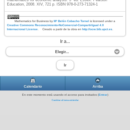
Education, 2008. XIV, 721 p. ISBN 978-0-273-71324-1
Mathematics for Business
by
Mª Belén Cobacho Tornel
is licensed under a
Creative Commons Reconocimiento-NoComercial-CompartirIgual 4.0
Internacional License
.
Creado a partir de la obra en
http://ocw.bib.upct.es
.
Ir a...
Elegir...
Ir
Calendario
Arriba
En este momento está usando el acceso para invitados (
Entrar
)
Cambiar al tema estándar