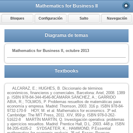
Mathematics for Business II
Bloques
Configuración
Salto
Navegación
Diagrama de temas
Mathematics for Business II, octubre 2013
Textbooks
ALCARAZ, E.; HUGHES, B. Diccionario de términos
económicos, financieros y comerciales. Barcelona: Ariel, 2008. 1389
p. ISBN 978-84-344-4546-8
CÁMARA SÁNCHEZ, A.; GARRIDO
ABIA, R.; TOLMOS, P. Problemas resueltos de matemáticas para
economía y empresa. Madrid: Thomson, 2003. 316 p. ISBN 978-84-
9732-170-9
HOY, M. et al. Mathematics for economics. 3ª ed.
Cambridge: The MIT Press, 2011. XIV, 959 p. ISBN 978-0-262-
51622-8
MARTÍN MARTÍN, Q. Investigación operativa: problemas
y ejercicios resueltos. Madrid: Prentice Hall, D.L. 2003. 448 p. ISBN
84-205-4105-2
SYDSAETER, K.; HAMMOND, P.Essential
mathematics for economic analysis. 3ª ed. Essex: Pearson