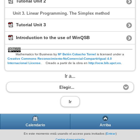
Tutorial Unit 2
Unit 3. Linear Programming. The Simplex method
Tutorial Unit 3
Introduction to the use of WinQSB
Mathematics for Business
by
Mª Belén Cobacho Tornel
is licensed under a
Creative Commons Reconocimiento-NoComercial-CompartirIgual 4.0
Internacional License
.
Creado a partir de la obra en
http://ocw.bib.upct.es
.
Ir a...
Elegir...
Ir
Calendario
Arriba
En este momento está usando el acceso para invitados (
Entrar
)
Cambiar al tema estándar