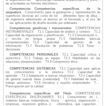
de actividades en formato electrónico.
Competencias
Competencias específicas de la
asignatura
Conocimiento para la generación y representación de
superficies técnicas así como de los
diferentes tipos de dibujos
de ingeniería adiestrando al alumno en el bocetado y el uso de
las aplicaciones de diseño asistido por ordenador.
Competencias genéricas / transversales
COMPETENCIAS
INSTRUMENTALES
T1.1 Capacidad de análisis y síntesis
T1.2
Capacidad de organización y planificación
T1.3 Comunicación oral
y escrita en lengua propia
T1.5 Habilidades básicas
computacionales
T1.6 Capacidad de gestión de la
información
T1.7 Resolución de problemas
T1.8 Toma de
decisiones
COMPETENCIAS PERSONALES
T2.1 Capacidad crítica y
autocrítica
T2.2 Trabajo en equipo
T2.3 Habilidades en las
relaciones interpersonales
T2.8 Compromiso ético
COMPETENCIAS SISTÉMICAS
T3.1 Capacidad para aplicar
los conocimientos a la práctica
T3.2 Capacidad de
aprender
T3.3 Adaptación a nuevas situaciones
T3.4 Capacidad
de generar nuevas ideas (creatividad)
T3.7 Habilidad de realizar
trabajo autónomo
T3.8 Iniciativa y espíritu emprendedor
T3.9
Preocupación por la calidad
Competencias específicas del Título
COMPETENCIAS
ESPECÍFICAS DISCIPLINARES
E1.1 Conocimiento en las
materias básicas matemáticas, física,
química, organización de
empresas, expresión gráfica e
informática, que capaciten al