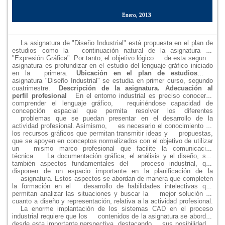
Enero, 2013
La asignatura de "Diseño Industrial" está propuesta en el plan de
estudios como la
continuación natural de la asignatura de
"Expresión Gráfica". Por tanto, el objetivo lógico
de esta segunda
asignatura es profundizar en el estudio del lenguaje gráfico iniciado
en la
primera.
Ubicación en el plan de estudios
La
asignatura "Diseño Industrial" se estudia en primer curso, segundo
cuatrimestre.
Descripción de la asignatura. Adecuación al
perfil profesional
En el entorno industrial es preciso conocer y
comprender el lenguaje gráfico,
requiriéndose capacidad de
concepción espacial que permita resolver los diferentes
problemas que se puedan presentar en el desarrollo de la
actividad profesional. Asimismo,
es necesario el conocimiento de
los recursos gráficos que permitan transmitir ideas y
propuestas,
que se apoyen en conceptos normalizados con el objetivo de utilizar
un
mismo marco profesional que facilite la comunicación
técnica.
La documentación gráfica, el análisis y el diseño, son
también aspectos fundamentales del
proceso industrial, que
disponen de un espacio importante en la planificación de la
asignatura. Estos aspectos se abordan de manera que completen
la formación en el
desarrollo de habilidades intelectivas que
permitan analizar las situaciones y buscar la
mejor solución en
cuanto a diseño y representación, relativa a la actividad profesional.
La enorme implantación de los sistemas CAD en el proceso
industrial requiere que los
contenidos de la asignatura se aborden
desde esta importante perspectiva, destacando
sus posibilidades