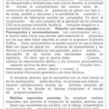
de interactividad y facilidad para crear nuevos diseños, la posibilidad
de
simular el comportamiento del sistema antes de la
construcción del prototipo, la
generación de planos con todo tipo
de vistas, detalles y secciones y la posibilidad de
conexión con
un sistema de fabricación asistida por computador. Es decir, el
conocimiento
del ciclo completo de la aplicación de los sistemas
CAD en el proceso industrial, facilita la
formación integral en este
importante ámbito de actuación.
Relación con otras asignaturas.
Prerrequisitos y recomendaciones
Los conocimientos con que
el alumno debe contar para abordar adecuadamente la
asignatura
son los que debe haber adquirido al cursar la asignatura Expresión
Gráfica.
Estos conocimientos se pueden resumir en que el alumno
debe ser capaz de aplicar los
sistemas de representación y las
Normas y Convencionalismos más generales, para el
estudio y la
descripción de las formas más elementales usadas en
ingeniería.
Es decir, que el alumno debe:
- Conocer el
sistema de representación diédrico y los sistemas axonométricos,
sabiendo servirse de ellos para:
- Estudiar formas
elementales (puntos, rectas, planos y curvas), e
-
Intercambiar información geométrico con otros técnicos.
Si existieran alumnos que se encuentren con un nivel inferior al
de los prerrequisitos
arriba descritos, se aconseja que realicen un
esfuerzo complementario durante las
primeras semanas del
curso, a fin de abordar en óptimas condiciones el estudio
del
programa propuesto.
Medidas especiales previstas
Se adoptarán medidas
especiales que permitan la integración de aquellos alumnos que
tienen que simultanear los estudios con el trabajo, fomentándose
el seguimiento del
aprendizaje mediante la planificación y entrega