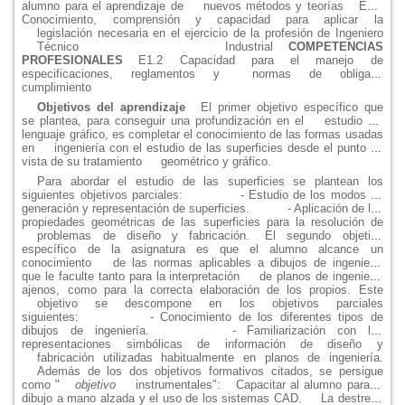
alumno para el aprendizaje de
nuevos métodos y teorías
E1.3
Conocimiento, comprensión y capacidad para aplicar la
legislación necesaria en el ejercicio de la profesión de Ingeniero
Técnico Industrial
COMPETENCIAS
PROFESIONALES
E1.2 Capacidad para el manejo de
especificaciones, reglamentos y
normas de obligado
cumplimiento
Objetivos del aprendizaje
El primer objetivo específico que
se plantea, para conseguir una profundización en el
estudio del
lenguaje gráfico, es completar el conocimiento de las formas usadas
en
ingeniería con el estudio de las superficies desde el punto de
vista de su tratamiento
geométrico y gráfico.
Para abordar el estudio de las superficies se plantean los
siguientes objetivos parciales:
- Estudio de los modos de
generación y representación de superficies.
- Aplicación de las
propiedades geométricas de las superficies para la resolución de
problemas de diseño y fabricación.
El segundo objetivo
específico de la asignatura es que el alumno alcance un
conocimiento
de las normas aplicables a dibujos de ingeniería
que le faculte tanto para la interpretación
de planos de ingeniería
ajenos, como para la correcta elaboración de los propios. Este
objetivo se descompone en los objetivos parciales
siguientes:
- Conocimiento de los diferentes tipos de
dibujos de ingeniería.
- Familiarización con las
representaciones simbólicas de información de diseño y
fabricación utilizadas habitualmente en planos de ingeniería.
Además de los dos objetivos formativos citados, se persigue
como "
objetivo
instrumentales":
Capacitar al alumno para el
dibujo a mano alzada y el uso de los sistemas CAD.
La destreza