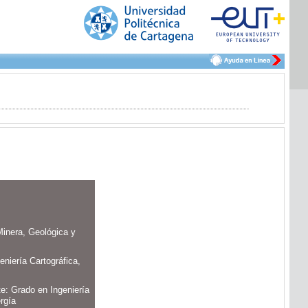
Minera, Geológica y
niería Cartográfica,
te: Grado en Ingeniería
rgía