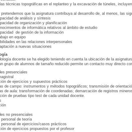
 las técnicas topográficas en el replanteo y la excavación de túneles, incluye
pretendemos que la asignatura contribuya al desarrollo de, al menos, las si
acidad de análisis y síntesis
acidad de organización y planificación
ocimientos de informática relativos al ámbito de estudio
acidad de gestión de la información
bajo en equipo
ilidades en las relaciones interpersonales
ptación a nuevas situaciones
ogía
ología docente se ha elegido teniendo en cuenta la ubicación de la asignatura
 un grupo de alumnos de tamaño reducido permite un contacto muy directo con
des presenciales
agistral
ción de ejercicios y supuestos prácticos
cas de campo: instrumentos y métodos topográficos; transmisión de orientac
cas de aula: transformación de coordenadas; demarcación de registros minero
ación de pruebas tipo test de cada unidad docente.
s
ción
des no presenciales
 personal de teoría
o personal de ejercicios/casos prácticos
ión de ejercicios propuestos por el profesor