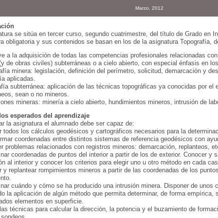
Marzo, 2012
ación
atura se sitúa en tercer curso, segundo cuatrimestre, del título de Grado en 
ra obligatoria y sus contenidos se basan en los de la asignatura Topografía, d
ye a la adquisición de todas las competencias profesionales relacionadas con
y de obras civiles) subterráneas o a cielo abierto, con especial énfasis en lo
afía minera: legislación, definición del perímetro, solicitud, demarcación y de
ía aplicadas.
fía subterránea: aplicación de las técnicas topográficas ya conocidas por el e
neos, sean o no mineros.
iones mineras: minería a cielo abierto, hundimientos mineros, intrusión de lab
dos esperados del aprendizaje
zar la asignatura el alumnado debe ser capaz de:
r todos los cálculos geodésicos y cartográficos necesarios para la determinac
rmar coordenadas entre distintos sistemas de referencia geodésicos con ayu
r problemas relacionados con registros mineros: demarcación, replanteos, et
nar coordenadas de puntos del interior a partir de los de exterior. Conocer y 
ón al interior y conocer los criterios para elegir uno u otro método en cada ca
r y replantear rompimientos mineros a partir de las coordenadas de los puntos
nto.
nar cuándo y cómo se ha producido una intrusión minera. Disponer de unos 
do la aplicación de algún método que permita determinar, de forma empírica, 
ados elementos en superficie.
 las técnicas para calcular la dirección, la potencia y el buzamiento de formac
 sondeos.