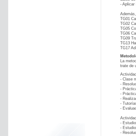
-
Aplicar
Además, 
TG01 Cap
TG02 Cap
TG05 Con
TG06 Cap
TG09 Tra
TG13 Hab
TG17 Ada
Metodol
La metod
trate de
Activida
-
Clase m
- Resolu
- Prácti
- Prácti
- Realiz
- Tutoría
- Evalua
Activida
- Estudio
- Estudi
- Resoluc