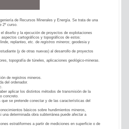
Ingeniería de Recursos Minerales y Energía. Se trata de una
e 2º curso.
 el diseño y la ejecución de proyectos de explotaciones
s aspectos cartográficos y topográficos de estos:
slinde, replanteo, etc. de
registros mineros
; geodesia y
studiante (y de otras nuevas) al desarrollo de proyectos
ores, topografía de túneles, aplicaciones geológico-mineras.
ión de registros mineros.
da del ordenador.
c.
saber aplicar los distintos métodos de transmisión de la
so concreto.
 que se pretende conectar y de las características del
conocimientos básicos sobre hundimientos mineros,
si una determinada obra subterránea puede afectar a
iones estratiformes a partir de mediciones en superficie o de