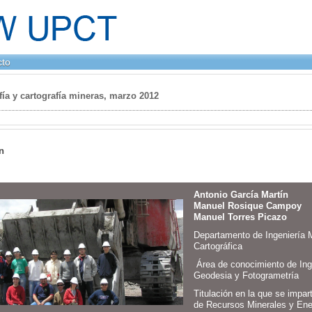
cto
ía y cartografía mineras, marzo 2012
n
Antonio García Martín
Manuel Rosique Campoy
Manuel Torres Picazo
Departamento de Ingeniería 
Cartográfica
Área de conocimiento de Inge
Geodesia y Fotogrametría
Titulación en la que se impar
de Recursos Minerales y Ene