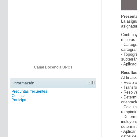
Present
La asign
asignatu
Contribu
mineras (
- Cartogr
cartograf
-
Topogra
subterrá
-
Aplicac
Canal Docencia UPCT
Resulta
Al finali
-
Realiza
Información
-
Transfo
Preguntas frecuentes
-
Resolve
Contacto
-
Determi
Participa
orientaci
-
Calcula
rompimie
-
Determi
incluyen
determin
-
Aplicar
datos de