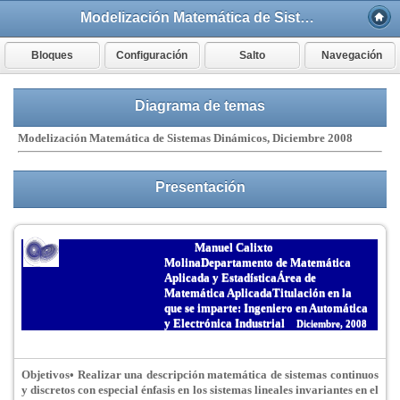
Modelización Matemática de Sistemas Dinámicos
Bloques
Configuración
Salto
Navegación
Diagrama de temas
Modelización Matemática de Sistemas Dinámicos, Diciembre 2008
Presentación
Manuel Calixto
Molina
Departamento de Matemática
Aplicada y Estadística
Área de
Matemática Aplicada
Titulación en la
que se imparte: Ingeniero en Automática
y Electrónica Industrial
Diciembre, 2008
Objetivos
• Realizar una descripción matemática de sistemas continuos
y discretos con especial énfasis en los sistemas lineales invariantes en el