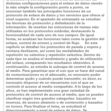
distintas configuraciones para el enlace de datos siendo
la más simple la configuración punto a punto, se
enuncian también las principales funciones de un
protocolo de enlace de datos y los servicios que ofrece al
nivel superior. En el apartado de entramado se estudian
las técnicas de protección y delimitación de la
información. Se reseñan las estructuras de tramas más
utilizadas en los protocolos estándar, destacando la
funcionalidad de cada uno de sus campos. De igual
forma, se analizan las funciones tales como la gestión del
enlace, control de errores y control de flujo.
En este
capí­tulo se detallan los protocolos de parada y espera y
ventana deslizante, así­ como las modalidades de
repetición no selectiva y repetición selectiva. Dentro de
cada tipo se analiza el rendimiento y grado de utilización
del enlace, comparando los resultados obtenidos. A
continuación, se estudia la subcapa de control de acceso
al medio. Para garantizar que el uso que se hace del canal
de comunicaciones es el adecuado, es necesario poder
determinar quién y cuándo puede transmitir; es decir, es
necesario disponer de un mecanismo con el que se
controle el acceso al medio compartido. A lo largo de los
años, se han implementado una gran variedad de
protocolos de control de acceso al medio, que se pueden
clasificar según tres grandes categorí­as: basados en
reservas, de acceso aleatorio o de contención y basados
en turnos. Para finalizar el tema, se estudiará el
direccionamiento a nivel de enlace de datos. Se