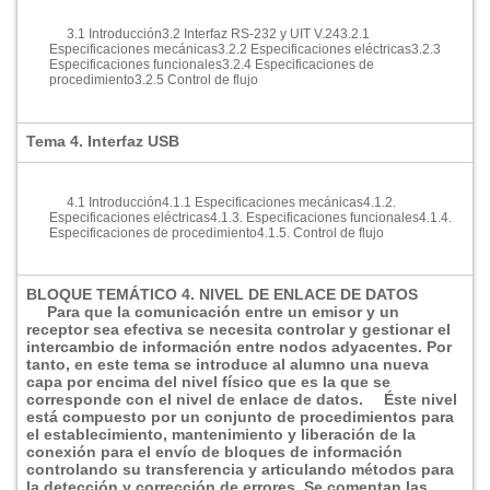
3.1 Introducción
3.2 Interfaz RS-232 y UIT V.24
3.2.1
Especificaciones mecánicas
3.2.2 Especificaciones eléctricas
3.2.3
Especificaciones funcionales
3.2.4 Especificaciones de
procedimiento
3.2.5 Control de flujo
Tema 4. Interfaz USB
4.1 Introducción
4.1.1 Especificaciones mecánicas
4.1.2.
Especificaciones eléctricas
4.1.3. Especificaciones funcionales
4.1.4.
Especificaciones de procedimiento
4.1.5. Control de flujo
BLOQUE TEMÁTICO 4. NIVEL DE ENLACE DE DATOS
Para que la comunicación entre un emisor y un
receptor sea efectiva se necesita controlar y gestionar el
intercambio de información entre nodos adyacentes. Por
tanto, en este tema se introduce al alumno una nueva
capa por encima del nivel fí­sico que es la que se
corresponde con el nivel de enlace de datos.
Éste nivel
está compuesto por un conjunto de procedimientos para
el establecimiento, mantenimiento y liberación de la
conexión para el enví­o de bloques de información
controlando su transferencia y articulando métodos para
la detección y corrección de errores. Se comentan las