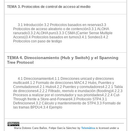
TEMA 3. Protocolos de control de acceso al medio
3.1 Introducción
3.2 Protocolos basados en reservas
3.3
Protocolos de acceso aleatorio o de contención
3.3.1 ALOHA
ranurado
3.3.2 ALOHA puro
3.3.3 CSMA (Carrier Sense Multiple
Access)
3.4 Protocolos basados en turnos
3.4.1 Sondeo
3.4.2
Protocolos con paso de testigo
TEMA 4. Direccionamiento (Hub y Switch) y el Spanning
Tree Protocol
4.1 Direccionamiento
4.1.1 Direcciones unicast y direcciones
multicast
4.1.2 Formato de direcciones MAC
4.2 Hubs, Puentes y
Conmutadores
4.2.1 Hubs
4.2.2 Puentes y conmutadores
4.2.2.1 Tabla
de direcciones
4.2.2.2 Filtrado, reenví­o e inundación (flooding)
4.2.2.3
Procesos a realizar por el conmutador y sus prioridades
4.2.2.4 Cut-
Through frente a Store-and-Forward
4.3 Protocolo STP
4.3.1
Definiciones
4.3.2 Cálculo y mantenimiento de STP
4.3.3 Formato de
las tramas BPDU
4.3.4 Ejemplo
María Dolores Cano Baños, Felipe García Sánchez
by
Telemática
is licensed under a