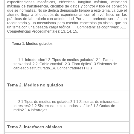
especificaciones mecánicas, eléctricas, longitud máxima, velocidad
máxima de transferencia, circuitos de datos y control y tipo de conexión
que se normaliza. No se dedica demasiado tiempo a este tema, ya que el
alumno llega a él después de experimentar con el nivel fí­sico en las
prácticas de laboratorio con anterioridad. Por tanto, pretende ser más un
recordatorio y un mecanismo para asentar conceptos ya vistos, que no
un tema con una pesada carga teórica.
Competencias cognitivas: 5, 6.
Competencias Procedimentales: 13, 14, 15.
Tema 1. Medios guiados
1.1. Introducción
1.2. Tipos de medios guiados
1.2.1. Pares
trenzados
1.2.2. Cable coaxial
1.2.3. Fibra óptica
1.3 Sistemas de
cableado estructurado
1.4. Concentradores HUB
Tema 2. Medios no guiados
2.1 Tipos de medios no guiados
2.1.1 Sistemas de microondas
terrestres
2.1.2 Sistemas de microondas satélite
2.1.3 Ondas de
radio
2.1.4 Infrarrojos
Tema 3. Interfaces clásicas