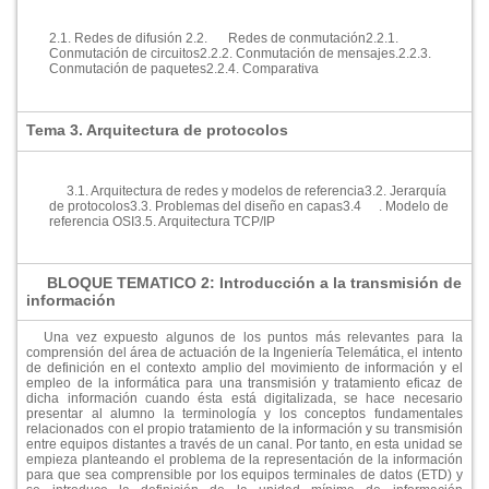
2.1. Redes de difusión
2.2.
Redes de conmutación
2.2.1.
Conmutación de circuitos
2.2.2. Conmutación de mensajes.
2.2.3.
Conmutación de paquetes
2.2.4. Comparativa
Tema 3. Arquitectura de protocolos
3.1. Arquitectura de redes y modelos de referencia
3.2. Jerarquí­a
de protocolos
3.3. Problemas del diseño en capas
3.4
. Modelo de
referencia OSI
3.5. Arquitectura TCP/IP
BLOQUE TEMATICO 2: Introducción a la transmisión de
información
Una vez expuesto algunos de los puntos más relevantes para la
comprensión del área de actuación de la Ingenierí­a Telemática, el intento
de definición en el contexto amplio del movimiento de información y el
empleo de la informática para una transmisión y tratamiento eficaz de
dicha información cuando ésta está digitalizada, se hace necesario
presentar al alumno la terminologí­a y los conceptos fundamentales
relacionados con el propio tratamiento de la información y su transmisión
entre equipos distantes a través de un canal. Por tanto, en esta unidad se
empieza planteando el problema de la representación de la información
para que sea comprensible por los equipos terminales de datos (ETD) y