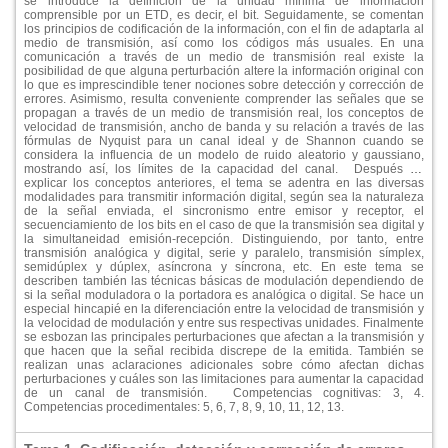
se introduce la definición de la unidad mí­nima de información
comprensible por un ETD, es decir, el bit. Seguidamente, se comentan
los principios de codificación de la información, con el fin de adaptarla al
medio de transmisión, así­ como los códigos más usuales. En una
comunicación a través de un medio de transmisión real existe la
posibilidad de que alguna perturbación altere la información original con
lo que es imprescindible tener nociones sobre detección y corrección de
errores. Asimismo, resulta conveniente comprender las señales que se
propagan a través de un medio de transmisión real, los conceptos de
velocidad de transmisión, ancho de banda y su relación a través de las
fórmulas de Nyquist para un canal ideal y de Shannon cuando se
considera la influencia de un modelo de ruido aleatorio y gaussiano,
mostrando así­, los lí­mites de la capacidad del canal.
Después de
explicar los conceptos anteriores, el tema se adentra en las diversas
modalidades para transmitir información digital, según sea la naturaleza
de la señal enviada, el sincronismo entre emisor y receptor, el
secuenciamiento de los bits en el caso de que la transmisión sea digital y
la simultaneidad emisión-recepción. Distinguiendo, por tanto, entre
transmisión analógica y digital, serie y paralelo, transmisión sí­mplex,
semidúplex y dúplex, así­ncrona y sí­ncrona, etc. En este tema se
describen también las técnicas básicas de modulación dependiendo de
si la señal moduladora o la portadora es analógica o digital. Se hace un
especial hincapié en la diferenciación entre la velocidad de transmisión y
la velocidad de modulación y entre sus respectivas unidades. Finalmente
se esbozan las principales perturbaciones que afectan a la transmisión y
que hacen que la señal recibida discrepe de la emitida. También se
realizan unas aclaraciones adicionales sobre cómo afectan dichas
perturbaciones y cuáles son las limitaciones para aumentar la capacidad
de un canal de transmisión.
Competencias cognitivas: 3, 4.
Competencias procedimentales: 5, 6, 7, 8, 9, 10, 11, 12, 13.