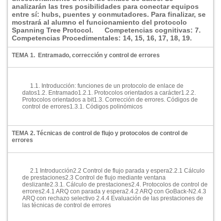
analizarán las tres posibilidades para conectar equipos
entre sí­: hubs, puentes y conmutadores. Para finalizar, se
mostrará al alumno el funcionamiento del protocolo
Spanning Tree Protocol.
Competencias cognitivas: 7.
Competencias Procedimentales: 14, 15, 16, 17, 18, 19.
TEMA 1. Entramado, corrección y control de errores
1.1. Introducción: funciones de un protocolo de enlace de
datos
1.2. Entramado
1.2.1. Protocolos orientados a carácter
1.2.2.
Protocolos orientados a bit
1.3. Corrección de errores. Códigos de
control de errores
1.3.1. Códigos polinómicos
TEMA 2. Técnicas de control de flujo y protocolos de control de
errores
2.1 Introducción
2.2 Control de flujo parada y espera
2.2.1 Cálculo
de prestaciones
2.3 Control de flujo mediante ventana
deslizante
2.3.1. Cálculo de prestaciones
2.4. Protocolos de control de
errores
2.4.1 ARQ con parada y espera
2.4.2 ARQ con GoBack-N
2.4.3
ARQ con rechazo selectivo
2.4.4 Evaluación de las prestaciones de
las técnicas de control de errores