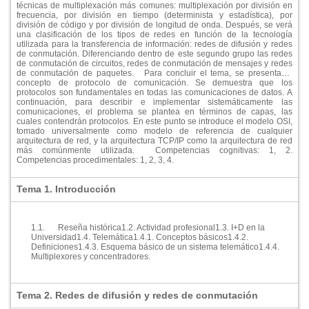
técnicas de multiplexación más comunes: multiplexación por división en
frecuencia, por división en tiempo (determinista y estadí­stica), por
división de código y por división de longitud de onda. Después, se verá
una clasificación de los tipos de redes en función de la tecnologí­a
utilizada para la transferencia de información: redes de difusión y redes
de conmutación. Diferenciando dentro de este segundo grupo las redes
de conmutación de circuitos, redes de conmutación de mensajes y redes
de conmutación de paquetes.
Para concluir el tema, se presenta el
concepto de protocolo de comunicación. Se demuestra que los
protocolos son fundamentales en todas las comunicaciones de datos. A
continuación, para describir e implementar sistemáticamente las
comunicaciones, el problema se plantea en términos de capas, las
cuales contendrán protocolos. En este punto se introduce el modelo OSI,
tomado universalmente como modelo de referencia de cualquier
arquitectura de red, y la arquitectura TCP/IP como la arquitectura de red
más comúnmente utilizada.
Competencias cognitivas: 1, 2.
Competencias procedimentales: 1, 2, 3, 4.
Tema 1. Introducción
1.1.
Reseña histórica
1.2. Actividad profesional
1.3. I+D en la
Universidad
1.4. Telemática
1.4.1. Conceptos básicos
1.4.2.
Definiciones
1.4.3. Esquema básico de un sistema telemático
1.4.4.
Multiplexores y concentradores.
Tema 2. Redes de difusión y redes de conmutación