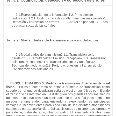
Tema 1. Codificación, detección y corrección de errores
1.1.Representación de la información
1.2. Principios de
codificación
1.2.1. Códigos para datos alfanuméricos más usuales
1.3.
Detección y corrección de errores
1.3.1. Control de paridad
1.4. Tipos
y caracterí­sticas de las señales
Tema 2. Modalidades de transmisisón y modulación
2.1 Modalidades de transmisión
2.1.1. Transmisión serie
paralelo
2.1.2. Simultaneidad Emisión-Recepción
2.1.3. Transmisión
así­ncrona y sí­ncrona
2.1.4. Transmisión digital y analógica
2.2.
Técnicas de modulación
2.3. Perturbaciones en la transmisión
2.4.
Consideraciones adicionales
BLOQUE TEMÁTICO 3. Medios de transmisión. Interfaces de nivel
físico.
En este tercer tema se estudia el medio de transmisión como
soporte por el que se desplazan señales electromagnéticas permitiendo
el transporte de información. Se distinguen dos grandes tipos, los medios
guiados en los que existe un confinamiento de la señal y los medios no
guiados, enumerando, caracterizando y exponiendo las principales
ventajas e inconvenientes para cada una de las distintas modalidades
(cables de pares, coaxial, fibra óptica, sistemas de microondas terrenas y
por satélite, ondas de radio, infrarrojos, etc.). El tema dedica también una
gran parte del tiempo a incidir en cuestiones relativas a infraestructura o