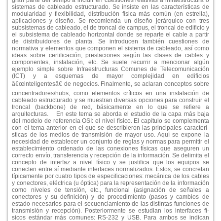
sistemas de cableado estructurado. Se insiste en las caracterí­sticas de
modularidad y flexibilidad, distribución fí­sica más común (en estrella),
aplicaciones y diseño. Se recomienda un diseño jerárquico con tres
subsistemas de cableado, el de troncal de campus, el troncal de edificio y
el subsistema de cableado horizontal donde se reparte el cable a partir
de distribuidores de planta. Se introducen también cuestiones de
normativa y elementos que componen el sistema de cableado, así­ como
ideas sobre certificación, prestaciones según las clases de cables y
componentes, instalación, etc. Se suele recurrir a mencionar algún
ejemplo simple sobre Infraestructuras Comunes de Telecomunicación
(ICT) y a esquemas de mayor complejidad en edificios
â€œinteligentesâ€ de negocios. Finalmente, se aclaran conceptos sobre
concentradores/hubs, como elementos crí­ticos en una instalación de
cableado estructurado y se muestran diversas opciones para construir el
troncal (backbone) de red, básicamente en lo que se refiere a
arquitecturas.
En este tema se aborda el estudio de la capa más baja
del modelo de referencia OSI: el nivel fí­sico. El capí­tulo se complementa
con el tema anterior en el que se describieron las principales caracterí­
sticas de los medios de transmisión de mayor uso. Aquí­ se expone la
necesidad de establecer un conjunto de reglas y normas para permitir el
establecimiento ordenado de las conexiones fí­sicas que aseguren un
correcto enví­o, transferencia y recepción de la información. Se delimita el
concepto de interfaz a nivel fí­sico y se justifica que los equipos se
conecten entre sí­ mediante interfaces normalizados. Éstos, se concretan
tí­picamente por cuatro tipos de especificaciones: mecánica de los cables
y conectores, eléctrica (u óptica) para la representación de la información
como niveles de tensión, etc., funcional (asignación de señales a
conectores y su definición) y de procedimiento (pasos y cambios de
estado necesarios para el secuenciamiento de las distintas funciones de
transmisión y recepción). Posteriormente se estudian los interfaces fí­
sicos estándar más comunes: RS-232 y USB. Para ambos se indican