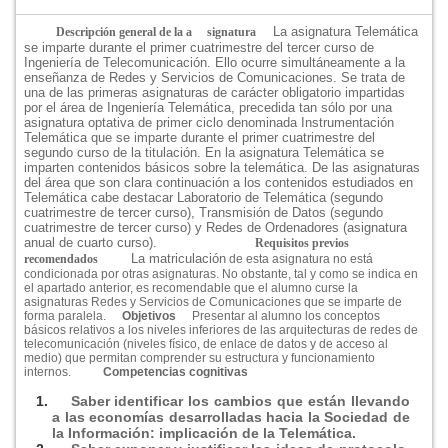
La asignatura Telemática
Descripción general de la a
signatur
a
se imparte durante el primer cuatrimestre del tercer curso de
Ingenierí­a de Telecomunicación. Ello ocurre simultáneamente a la
enseñanza de Redes y Servicios de Comunicaciones. Se trata de
una de las primeras asignaturas de carácter obligatorio impartidas
por el área de Ingenierí­a Telemática, precedida tan sólo por una
asignatura optativa de primer ciclo denominada Instrumentación
Telemática que se imparte durante el primer cuatrimestre del
segundo curso de la titulación. En la asignatura Telemática se
imparten contenidos básicos sobre la telemática. De las asignaturas
del área que son clara continuación a los contenidos estudiados en
Telemática cabe destacar Laboratorio de Telemática (segundo
cuatrimestre de tercer curso), Transmisión de Datos (segundo
cuatrimestre de tercer curso) y Redes de Ordenadores (asignatura
anual de cuarto curso).
Requisitos previos
La matriculación
recomendados
de esta asignatura no está
condicionada por otras asignaturas. No obstante, tal y como se indica en
el apartado anterior, es recomendable que el alumno curse la
asignaturas Redes y Servicios de Comunicaciones que se imparte de
forma paralela.
Objetivos
Presentar al alumno los conceptos
básicos relativos a los niveles inferiores de las arquitecturas de redes de
telecomunicación (niveles fí­sico, de enlace de datos y de acceso al
medio) que permitan comprender su estructura y funcionamiento
internos.
Competencias cognitivas
Saber identificar los cambios que están llevando
a las economí­as desarrolladas hacia la Sociedad de
la Información: implicación de la Telemática.