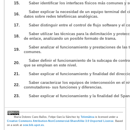
15.
Saber identificar los interfaces fí­sicos más comunes y su
Saber explicar la necesidad de un equipo terminal del c
16.
datos sobre redes telefónicas analógicas.
17.
Saber distinguir entre el control de flujo software y el c
Saber utilizar las técnicas para la delimitación y protec
18.
de enlace, analizando un posible formato de trama.
Saber analizar el funcionamiento y prestaciones de las t
19.
comunes.
Saber definir el funcionamiento de la subcapa de contro
20.
que se emplean en este nivel.
21.
Saber explicar el funcionamiento y finalidad del direcci
Saber caracterizar los equipos de interconexión en el n
22.
conmutadores- sus funciones y diferencias.
23.
Saber explicar el funcionamiento y la finalidad del Span
María Dolores Cano Baños, Felipe García Sánchez
by
Telemática
is licensed under a
Creative Commons Attribution-NonCommercial-ShareAlike 3.0 Unported License
. Based
on a work at
ocw.bib.upct.es
.