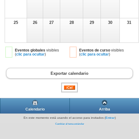
25
26
27
28
29
30
31
Eventos globales
visibles
Eventos de curso
visibles
(
clic para ocultar
)
(
clic para ocultar
)
Exportar calendario
Calendario
Arriba
En este momento está usando el acceso para invitados (
Entrar
)
Cambiar al tema estándar