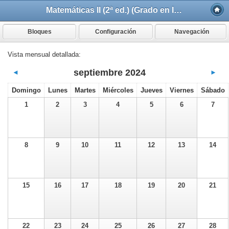
Matemáticas II (2ª ed.) (Grado en Ingeniería en Tecnologías Industriales)
Bloques
Configuración
Navegación
Vista mensual detallada:
septiembre 2024
◄
►
Domingo
Lunes
Martes
Miércoles
Jueves
Viernes
Sábado
1
2
3
4
5
6
7
8
9
10
11
12
13
14
15
16
17
18
19
20
21
22
23
24
25
26
27
28