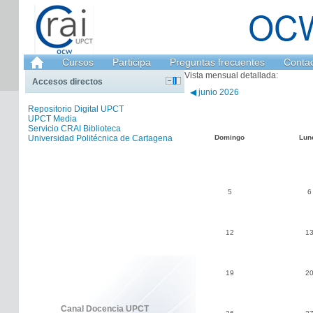
Cursos
Participa
Preguntas frecuentes
Conta
Vista mensual detallada:
Accesos directos
◀
junio 2026
Repositorio Digital UPCT
UPCT Media
Servicio CRAI Biblioteca
Universidad Politécnica de Cartagena
Domingo
Lun
5
6
12
1
19
2
Canal Docencia UPCT