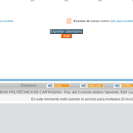
7
28
29
30
ra ocultar
)
Eventos de curso
visibles (
clic para ocultar
Directorio
AD POLITÉCNICA DE CARTAGENA - Pza. del Cronista Isidoro Valverde, Edif. La 
En este momento está usando el acceso para invitados (
Entrar