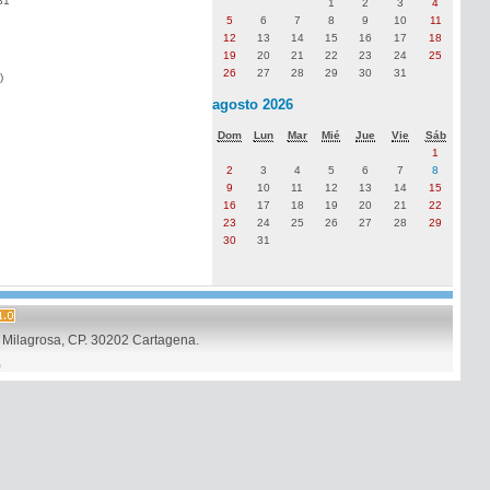
31
1
2
3
4
5
6
7
8
9
10
11
12
13
14
15
16
17
18
19
20
21
22
23
24
25
26
27
28
29
30
31
)
agosto 2026
Dom
Lun
Mar
Mié
Jue
Vie
Sáb
1
2
3
4
5
6
7
8
9
10
11
12
13
14
15
16
17
18
19
20
21
22
23
24
25
26
27
28
29
30
31
Milagrosa, CP. 30202 Cartagena.
)