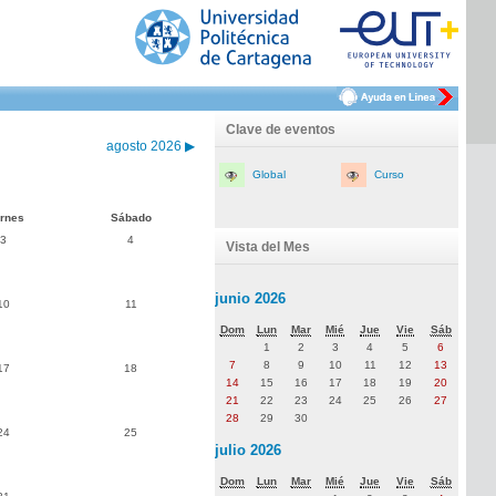
Clave de eventos
agosto 2026
▶
Global
Curso
ernes
Sábado
3
4
Vista del Mes
junio 2026
10
11
Dom
Lun
Mar
Mié
Jue
Vie
Sáb
1
2
3
4
5
6
7
8
9
10
11
12
13
17
18
14
15
16
17
18
19
20
21
22
23
24
25
26
27
28
29
30
24
25
julio 2026
Dom
Lun
Mar
Mié
Jue
Vie
Sáb