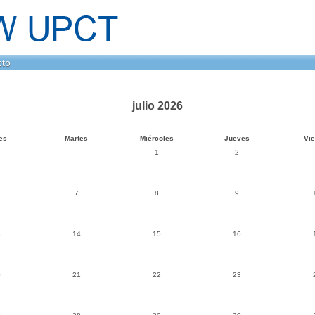
cto
julio 2026
es
Martes
Miércoles
Jueves
Vi
1
2
7
8
9
3
14
15
16
0
21
22
23