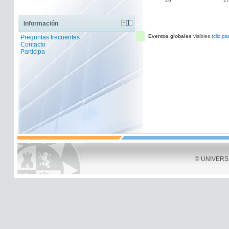
26
2
Información
Eventos globales
visibles (
clic pa
Preguntas frecuentes
Contacto
Participa
© UNIVERSID