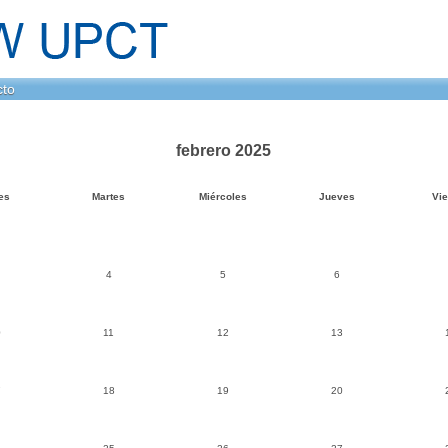
cto
febrero 2025
es
Martes
Miércoles
Jueves
Vi
4
5
6
0
11
12
13
7
18
19
20