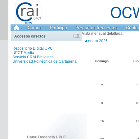
Cursos
Participa
Preguntas frecuentes
Conta
Vista mensual detallada:
Accesos directos
◀
enero 2025
Repositorio Digital UPCT
UPCT Media
Servicio CRAI Biblioteca
Universidad Politécnica de Cartagena
Domingo
Lun
2
3
9
1
16
1
Canal Docencia UPCT