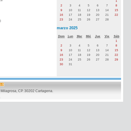
28
1
2
3
4
5
6
7
8
9
10
11
12
13
14
15
16
17
18
19
20
21
22
23
24
25
26
27
28
)
marzo 2025
Dom
Lun
Mar
Mié
Jue
Vie
Sáb
1
2
3
4
5
6
7
8
9
10
11
12
13
14
15
16
17
18
19
20
21
22
23
24
25
26
27
28
29
30
31
Milagrosa, CP. 30202 Cartagena.
)