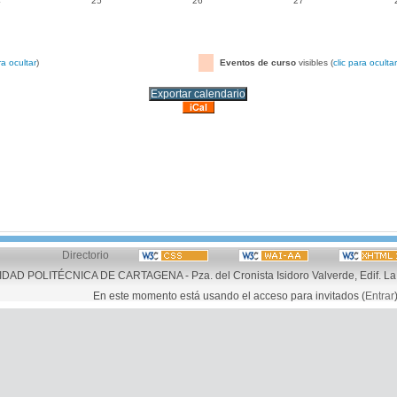
4
25
26
27
ra ocultar
)
Eventos de curso
visibles (
clic para ocultar
Directorio
AD POLITÉCNICA DE CARTAGENA - Pza. del Cronista Isidoro Valverde, Edif. La 
En este momento está usando el acceso para invitados (
Entrar