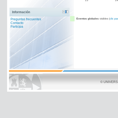
23
2
Información
Eventos globales
visibles (
clic pa
Preguntas frecuentes
Contacto
Participa
© UNIVERSID