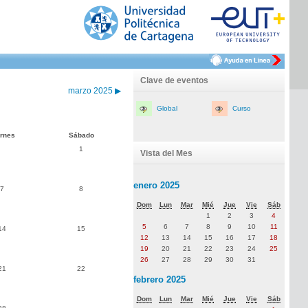
Clave de eventos
marzo 2025
▶
Global
Curso
ernes
Sábado
1
Vista del Mes
enero 2025
7
8
Dom
Lun
Mar
Mié
Jue
Vie
Sáb
1
2
3
4
5
6
7
8
9
10
11
14
15
12
13
14
15
16
17
18
19
20
21
22
23
24
25
26
27
28
29
30
31
21
22
febrero 2025
Dom
Lun
Mar
Mié
Jue
Vie
Sáb